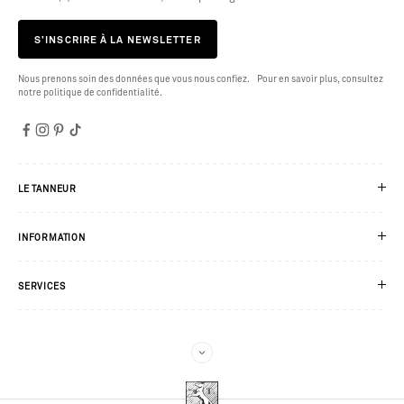
S’INSCRIRE À LA NEWSLETTER
Nous prenons soin des données que vous nous confiez. Pour en savoir plus, consultez
notre politique de confidentialité.
LE TANNEUR
INFORMATION
SERVICES
REJOIGNEZ-NOUS PAR ICI
Vous ne recevrez que des bonnes nouvelles : cadeaux exclusifs, nouvelles pièces
en avant-première, invitation à nos soirées. Ça vous dit ?
FEMME
HOMME