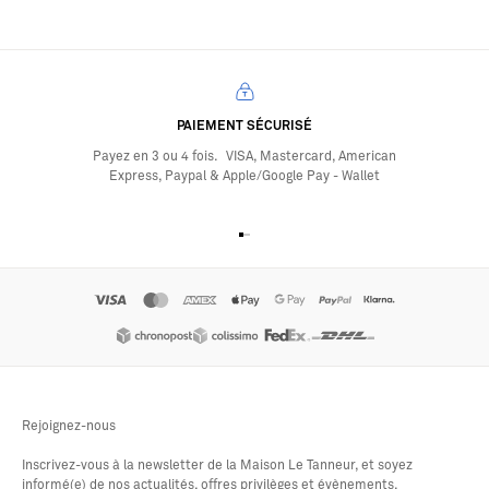
PAIEMENT SÉCURISÉ
Payez en 3 ou 4 fois. VISA, Mastercard, American
Express, Paypal & Apple/Google Pay - Wallet
Aller à l'élément 1
Aller à l'élément 2
Aller à l'élément 3
Aller à l'élément 4
Rejoignez-nous
Inscrivez-vous à la newsletter de la Maison Le Tanneur, et soyez
informé(e) de nos actualités, offres privilèges et évènements.