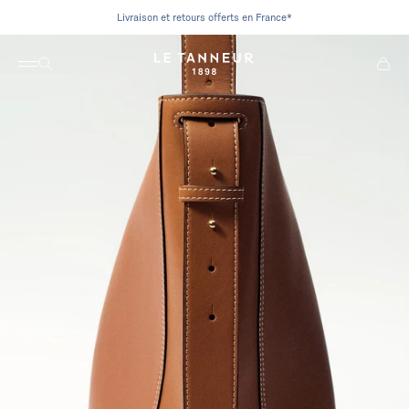
Passer au contenu
Livraison et retours offerts en France*
Ouvrir la navigation
Ouvrir la recherche
Voir le
Le Tanneur