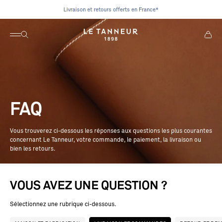
Passer au contenu
Livraison et retours offerts en France*
Ouvrir la navigation
Ouvrir la recherche
Voir le
Le Tanneur
FAQ
Vous trouverez ci-dessous les réponses aux questions les plus courantes
concernant Le Tanneur, votre commande, le paiement, la livraison ou
bien les retours.
VOUS AVEZ UNE QUESTION ?
Sélectionnez une rubrique ci-dessous.