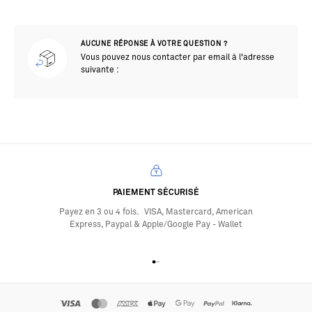
AUCUNE RÉPONSE À VOTRE QUESTION ?
Vous pouvez nous contacter par email à l'adresse
suivante :
PAIEMENT SÉCURISÉ
Payez en 3 ou 4 fois. VISA, Mastercard, American
Express, Paypal & Apple/Google Pay - Wallet
Aller à l'élément 1
Aller à l'élément 2
Aller à l'élément 3
Aller à l'élément 4