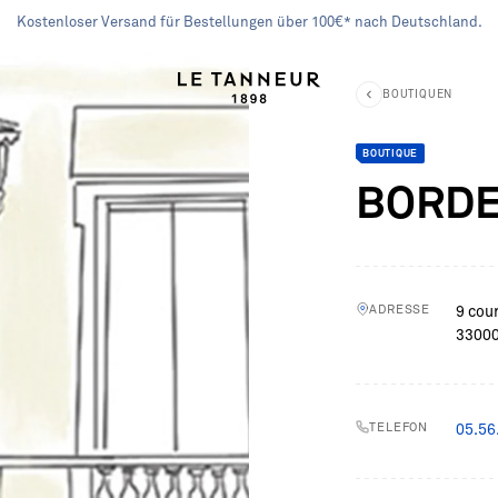
Kostenloser Versand für Bestellungen über 100€* nach Deutschland.
erige
BOUTIQUEN
Le Tanneur
BOUTIQUE
BORD
schen
schen
Versand & Retour
einlederwaren
einlederwaren
Personalisierung
deraccessoires
deraccessoires
Geschenkkarte
ADRESSE
9 cou
Kundenfeedback
LES ANSEHEN
LES ANSEHEN
33000
Coorperate Gifts
FAQ
TELEFON
05.56