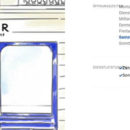
ÖFFNUNGSZEITEN
Mont
Diens
Mittw
Donne
Freit
Sams
Sonn
DIENSTLEISTUNGEN
Zah
Son