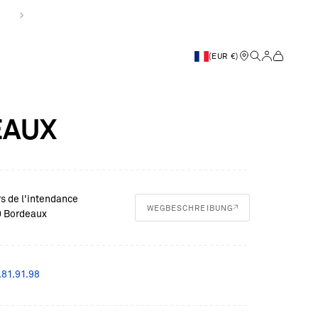
Nächste
Boutiquen-Seite 
Suche öffnen
Kundenkonto
Warenkor
(EUR €)
EAUX
rs de l'intendance
WEGBESCHREIBUNG
 Bordeaux
.81.91.98