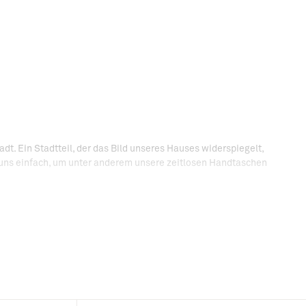
t. Ein Stadtteil, der das Bild unseres Hauses widerspiegelt,
e uns einfach, um unter anderem unsere zeitlosen Handtaschen
direkt aus der "à la française"-Lebensart schöpft, die bereits
schönen Materialien und gut verarbeiteten Lederwaren zu
 von Geschäften. Der Ruf von Le Tanneur wird begleitet von vier