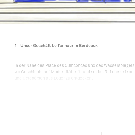
1 - Unser Geschäft Le Tanneur in Bordeaux
In der Nähe des Place des Quinconces und des Wasserspiegels b
wo Geschichte auf Modernität trifft und so den Ruf dieser iko
und Geldbörsen aus Leder zu entdecken.
2 - Die Lederwaren von Le Tanneur
Gegründet 1898, im Herzen einer optimistischen und sorglosen 
damals strahlte. Dieser Lebensstil führt zu einer grundlegend
vermitteln. Von Ideen zu Innovationen, von Tests zu Patenten, 
Gründungsprinzipien, die uns auch heute noch täglich leiten: