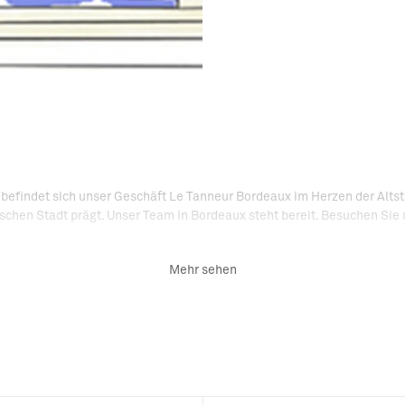
efindet sich unser Geschäft Le Tanneur Bordeaux im Herzen der Altstad
nischen Stadt prägt. Unser Team in Bordeaux steht bereit. Besuchen Si
Mehr sehen
Belle Époque, legt Le Tanneur die Grundlagen seines Hauses, indem es 
en Ambition: die französische Eleganz zu verkörpern und die Liebe zu 
von Visionen zu Trends, die Jahre vergehen und mit ihnen die Eröffnung