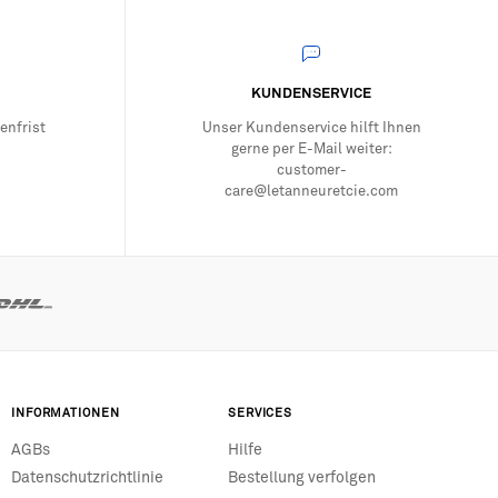
 Tanneur möchte wie ein großes Familienhaus sein, das Sie in
ich finden können.
ne Lederwarenkollektion zu entwickeln und um Ihnen den Alltag
KUNDENSERVICE
nd. Die Innenausstattung und Futter sind ebenso sorgfältig
enfrist
Unser Kundenservice hilft Ihnen
 beste Teil des Leders, der mit den Jahren schöner wird und es
gerne per E-Mail weiter:
customer-
care@letanneuretcie.com
konischen Geldbeutel Sans-Couture. Er wurde 1900 geschaffen
es, Aktentaschen oder Kartenetuis an. All dies sind zeitlose
cke, die die Geschichte überdauert haben, sowie zeitgemäße
d an die Entwicklungen der Gesellschaft angepasst.
INFORMATIONEN
SERVICES
AGBs
Hilfe
Datenschutzrichtlinie
Bestellung verfolgen