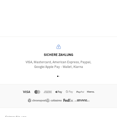
SICHERE ZAHLUNG
VISA, Mastercard, American Express, Paypal,
Google/Apple Pay - Wallet, Klarna
Gehe zum Element 1
Gehe zum Element 2
Gehe zum Element 3
Gehe zum Element 4