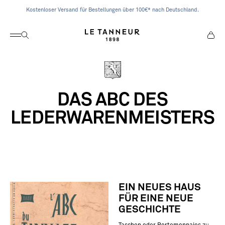
Zum Inhalt springen
Kostenloser Versand für Bestellungen über 100€* nach Deutschland.
Navigation öffnen
Suche öffnen
Waren
Le Tanneur
DAS ABC DES
LEDERWARENMEISTERS
EIN NEUES HAUS
FÜR EINE NEUE
GESCHICHTE